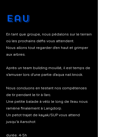
eau
En tant que groupe, nous pédalons sur le terrain
où les prochains défis vous attendent.
Nous allons tout regarder d’en haut et grimper
aux arbres.
Après un team building mouillé, il est temps de
s’amuser lors d’une partie d’aqua nail knock.
Nous concluons en testant nos compétences
de tir pendant le tir à l’arc.
Une petite balade à vélo le long de l’eau nous
ramène finalement à Langdorp.
Un petot trajet de kayak/SUP vous attend
jusqu'à Aarschot
​durée: 4-5h