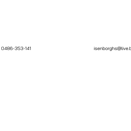
0486-353-141
isenborghs@live.